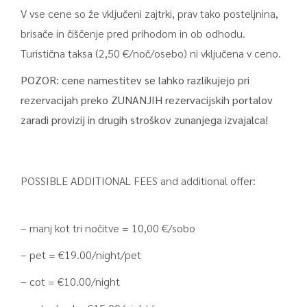
V vse cene so že vključeni zajtrki, prav tako posteljnina,
brisače in čiščenje pred prihodom in ob odhodu.
Turistična taksa (2,50 €/noč/osebo) ni vključena v ceno.
POZOR: cene namestitev se lahko razlikujejo pri
rezervacijah preko ZUNANJIH rezervacijskih portalov
zaradi provizij in drugih stroškov zunanjega izvajalca!
POSSIBLE ADDITIONAL FEES and additional offer:
– manj kot tri nočitve = 10,00 €/sobo
– pet = €19.00/night/pet
– cot = €10.00/night